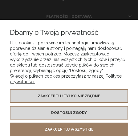
PŁATNOŚCI I DOSTAWA
Dbamy o Twoją prywatność
INFORMACJE
Pliki cookies i pokrewne im technologie umożliwiają
poprawne działanie strony i pomagają nam dostosować
O NAS
ofertę do Twoich potrzeb. Możesz zaakceptować
wykorzystanie przez nas wszystkich tych plików i przejść
do sklepu lub dostosować użycie plików do swoich
preferencji, wybierając opcję "Dostosuj zgody".
Więcej o plikach cookies przeczytasz w naszej Polityce
prywatności.
ZAAKCEPTUJ TYLKO NIEZBĘDNE
DOSTOSUJ ZGODY
MG DESIGN SPÓŁKA Z OGRANICZONĄ ODPOWIEDZIALNOŚCIĄ wpisany do Rejestru
Przedsiębiorców Krajowego Rejestru Sądowego prowadzonego przez SĄD REJONOWY
LUBLIN WSCHÓD W LUBLINIE Z SIEDZIBĄ W ŚWIDNIKU,
ZAAKCEPTUJ WSZYSTKIE
VI WYDZIAŁ GOSPODARCZY KRAJOWEGO REJESTRU SĄDOWEGO , pod numerem KRS
0001001325 tel. kontaktowy
+48 453 521 143