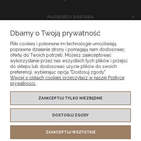
PŁATNOŚCI I DOSTAWA
Dbamy o Twoją prywatność
INFORMACJE
Pliki cookies i pokrewne im technologie umożliwiają
poprawne działanie strony i pomagają nam dostosować
O NAS
ofertę do Twoich potrzeb. Możesz zaakceptować
wykorzystanie przez nas wszystkich tych plików i przejść
do sklepu lub dostosować użycie plików do swoich
preferencji, wybierając opcję "Dostosuj zgody".
Więcej o plikach cookies przeczytasz w naszej Polityce
prywatności.
ZAAKCEPTUJ TYLKO NIEZBĘDNE
DOSTOSUJ ZGODY
MG DESIGN SPÓŁKA Z OGRANICZONĄ ODPOWIEDZIALNOŚCIĄ wpisany do Rejestru
Przedsiębiorców Krajowego Rejestru Sądowego prowadzonego przez SĄD REJONOWY
LUBLIN WSCHÓD W LUBLINIE Z SIEDZIBĄ W ŚWIDNIKU,
ZAAKCEPTUJ WSZYSTKIE
VI WYDZIAŁ GOSPODARCZY KRAJOWEGO REJESTRU SĄDOWEGO , pod numerem KRS
0001001325 tel. kontaktowy
+48 453 521 143